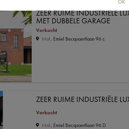
OK
ZEER RUIME INDUSTRIËLE 
MET DUBBELE GARAGE
Verkocht
Mol
Emiel Becquaertlaan 96 c
ZEER RUIME INDUSTRIËLE 
Verkocht
Mol
Emiel Becquaertlaan 96 D