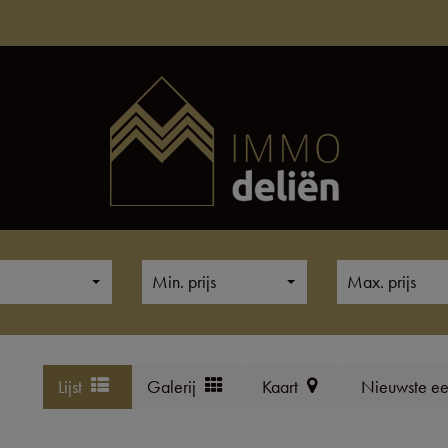
Min. prijs
Max. prijs
Lijst
Galerij
Kaart
Nieuwste ee