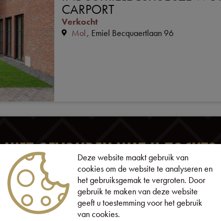
CARPORT
Verkocht
Mol
Emiel Becquaertlaan 96
NIET GEVONDEN WAT U ZOCHT?
Deze website maakt gebruik van
cookies om de website te analyseren en
het gebruiksgemak te vergroten. Door
SCHRIJF U IN
gebruik te maken van deze website
geeft u toestemming voor het gebruik
van cookies.