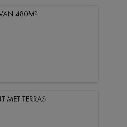
VAN 480M²
M
T MET TERRAS