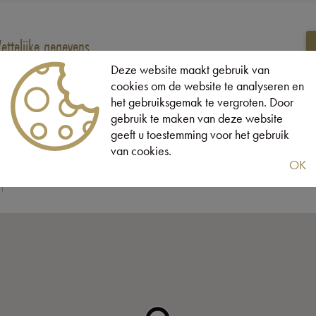
ettelijke gegevens
Deze website maakt gebruik van
cookies om de website te analyseren en
Bewoonbare opp.:
83 m²
het gebruiksgemak te vergroten. Door
gebruik te maken van deze website
Type constructie:
Traditioneel
geeft u toestemming voor het gebruik
Op verdieping:
3
van cookies.
OK