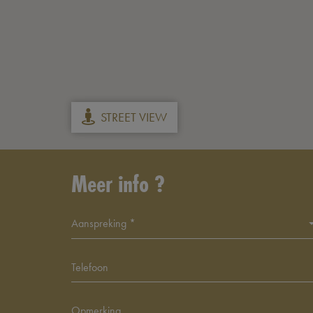
STREET VIEW
Meer info ?
Aanspreking *