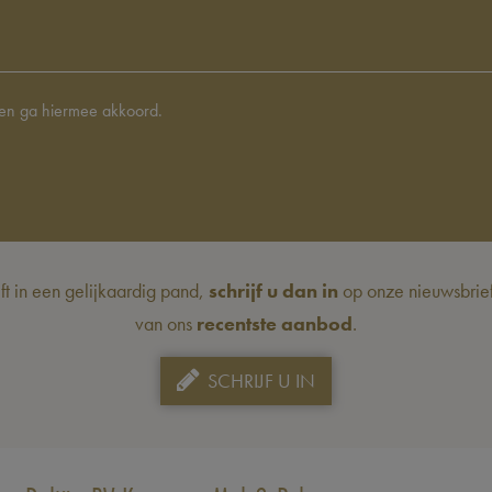
en ga hiermee akkoord.
eft in een gelijkaardig pand,
schrijf u dan in
op onze nieuwsbrief 
van ons
recentste aanbod
.
SCHRIJF U IN