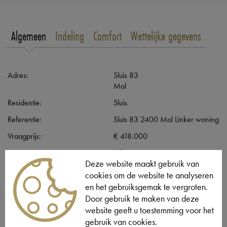
Algemeen
Indeling
Comfort
Wettelijke gegevens
Adres:
Sluis 83
Mol
Residentie:
Sluis
Referentie:
Sluis 83 2400 Mol Linker woning
Vraagprijs:
€ 418.000
Type:
Villa
Deze website maakt gebruik van
Beschikbaar vanaf:
Bij oplevering
cookies om de website te analyseren
Perceeloppervlakte:
658 m²
en het gebruiksgemak te vergroten.
Door gebruik te maken van deze
Bewoonbare opp.:
220 m²
website geeft u toestemming voor het
Type constructie:
Traditioneel
gebruik van cookies.