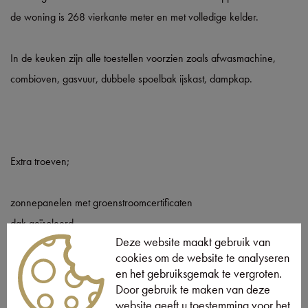
de woning is 268 vierkante meter en met volledige kelder.
In de keuken zijn alle toestellen voorzien zoals afwasmachine,
combioven, gasvuur, dubbele spoelbak ijskast, dampkap.
Extra troeven;
zonnepanelen met groenstroomcertificaten
dak geïsoleerd
Deze website maakt gebruik van
houtkachel
cookies om de website te analyseren
vloerverwarming
en het gebruiksgemak te vergroten.
geen pidpa (40€ afvalwater)
Door gebruik te maken van deze
website geeft u toestemming voor het
2x oprit