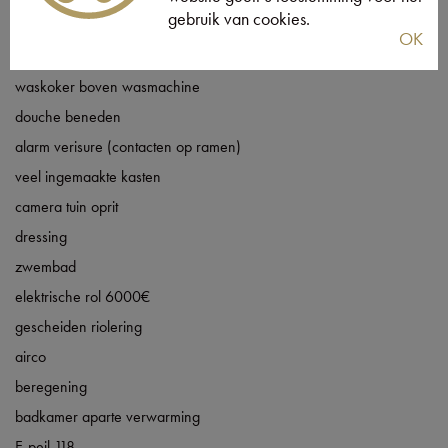
gebruik van cookies.
automatische poort
OK
grote garage
waskoker boven wasmachine
douche beneden
alarm verisure (contacten op ramen)
veel ingemaakte kasten
camera tuin oprit
dressing
zwembad
elektrische rol 6000€
gescheiden riolering
airco
beregening
badkamer aparte verwarming
E-peil 118