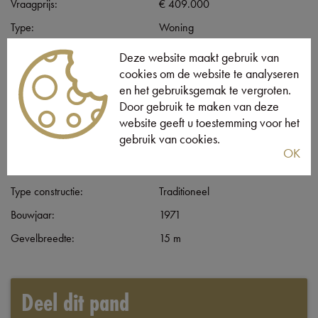
Vraagprijs:
€ 409.000
Type:
Woning
Beschikbaar vanaf:
Bij akte
Deze website maakt gebruik van
cookies om de website te analyseren
Perceeloppervlakte:
1.710 m²
en het gebruiksgemak te vergroten.
Perceelbreedte:
37 m
Door gebruik te maken van deze
Perceeldiepte:
70 m
website geeft u toestemming voor het
gebruik van cookies.
Bebouwde opp.:
130 m²
OK
Bewoonbare opp.:
303 m²
Type constructie:
Traditioneel
Bouwjaar:
1971
Gevelbreedte:
15 m
Deel dit pand