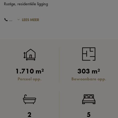
Rustige, residentiële ligging
📞
...
LEES MEER
1.710 m²
303 m²
Perceel opp.
Bewoonbare opp.
2
5