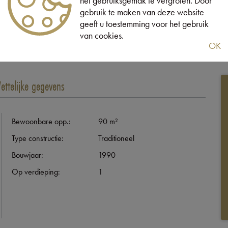
het gebruiksgemak te vergroten. Door
gebruik te maken van deze website
geeft u toestemming voor het gebruik
Lift
Terras
van cookies.
OK
ettelijke gegevens
Bewoonbare opp.:
90 m²
Type constructie:
Traditioneel
Bouwjaar:
1990
Op verdieping:
1