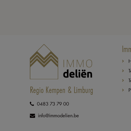
Imm
T
T
Regio Kempen & Limburg
P
0483 73 79 00
info@immodelien.be