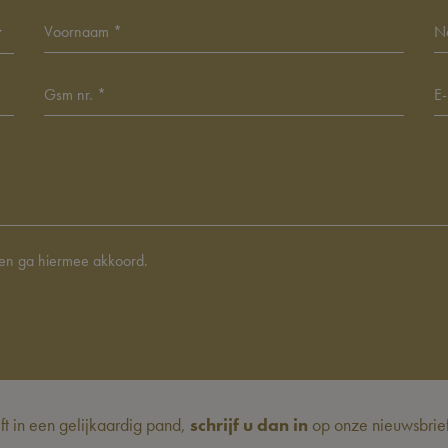
en ga hiermee akkoord.
eft in een gelijkaardig pand,
schrijf u dan in
op onze nieuwsbrief 