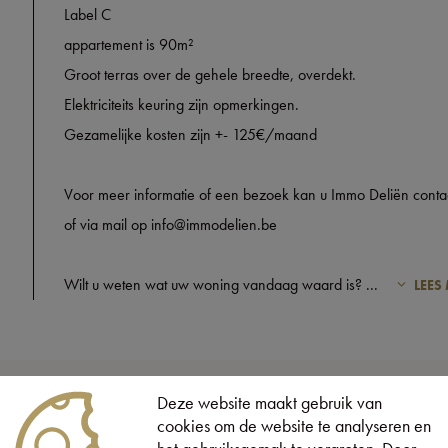
Label C
appartement is 90m²
Groot terras over de gehele breedte, overdekt.
Elektriciteits keuring zijn opmerkingen.
Gezamelijke kosten zijn +- 125€/maand
Voor meer informatie of een bezoek kan u Immo Deliën cont
of via mail op info@immodelien.be
Wilt u weten wat uw woning vandaag waard is?
...
LEES
Deze website maakt gebruik van
cookies om de website te analyseren en