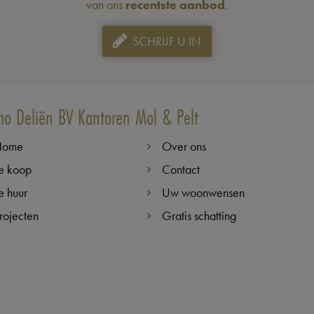
van ons
recentste aanbod
.
SCHRIJF U IN
o Deliën BV Kantoren Mol & Pelt
Home
Over ons
e koop
Contact
e huur
Uw woonwensen
rojecten
Gratis schatting