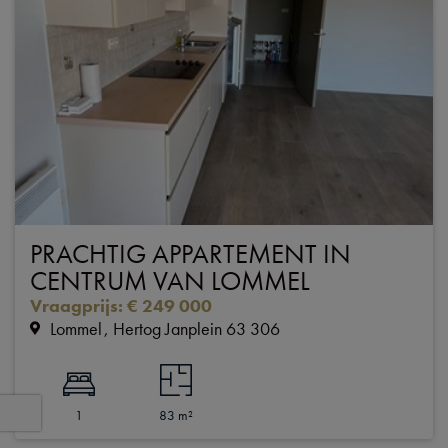
PRACHTIG APPARTEMENT IN
CENTRUM VAN LOMMEL
Vraagprijs
:
€ 249 000
Lommel
Hertog Janplein 63 306
1
83 m²