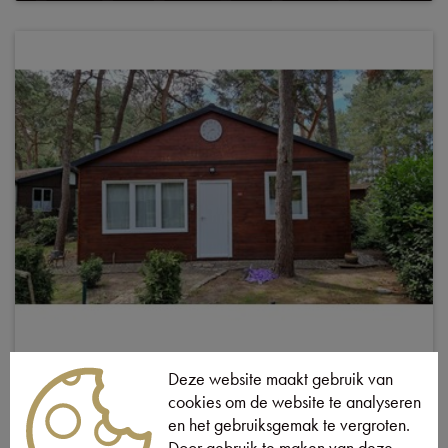
PRACHTIGE VAKANTIEWONING
Deze website maakt gebruik van
TE PARELSTRAND
cookies om de website te analyseren
en het gebruiksgemak te vergroten.
Vraagprijs
:
€ 49 900
Door gebruik te maken van deze
Lommel
Parelstrand 562