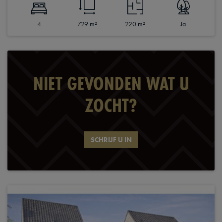
4
729 m²
220 m²
Ja
NIET GEVONDEN WAT U
ZOCHT?
SCHRIJF U IN