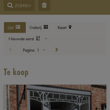
ZOEKEN
Lijst
Galerij
Kaart
Nieuwste eerst
Pagina
1
Te koop