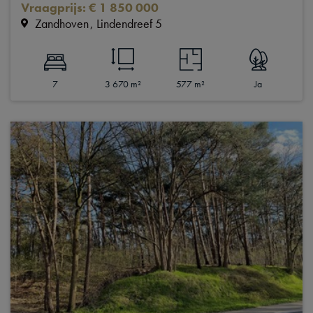
Vraagprijs
:
€ 1 850 000
Zandhoven
Lindendreef 5
7
3 670 m²
577 m²
Ja