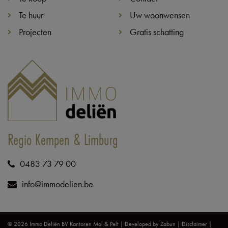
Te huur
Uw woonwensen
Projecten
Gratis schatting
Regio Kempen & Limburg
0483 73 79 00
info@immodelien.be
© 2026 Immo Deliën BV Kantoren Mol & Pelt |
Developed by Zabun
|
Disclaimer
|