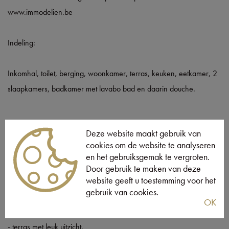
www.immodelien.be
Indeling:
Inkomhal, toilet, berging, woonkamer, terras, keuken, eetkamer, 2
slaapkamers, badkamer met lavabo bad en daarin douche.
Deze website maakt gebruik van
Oppervlakte van het appartement is 98m² exclusief terras. Er zijn 2
cookies om de website te analyseren
slaapkamers.
en het gebruiksgemak te vergroten.
Door gebruik te maken van deze
website geeft u toestemming voor het
gebruik van cookies.
Bijzonderheden;
OK
- Energie Label B
- terras met leuk uitzicht.