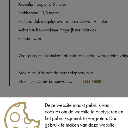
Kroonlijsthoogte: 6,5 meter
Nokhoogte: 11,5 meter
Hellend dak mogelijk over een diepte van 9 meter
Achterste bouwvolume mogelijk met plat dak
Bijgebouwen
Voor garages, tuinhuizen of andere bijgebouwen gelden volgen
Maximum 10% van de perceeloppervlakte
Maximum 75 m² bebouwde
...
LEES MEER
Deze website maakt gebruik van
cookies om de website te analyseren en
het gebruiksgemak te vergroten. Door
gebruik te maken van deze website