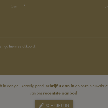
en ga hiermee akkoord.
eft in een gelijkaardig pand,
schrijf u dan in
op onze nieuwsbrief 
van ons
recentste aanbod
.
SCHRIJF U IN