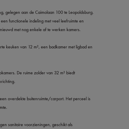
ing, gelegen aan de Caimolaan 100 te Leopoldsburg.
n functionele indeling met veel leefruimte en
ernieuwd met nog enkele af te werken kamers.
arte keuken van 12 m², een badkamer met ligbad en
pkamers. De ruime zolder van 32 m² biedt
richting.
 een overdekte buitenruimte/carport. Het perceel is
mte.
en sanitaire voorzieningen, geschikt als