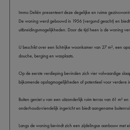
Immo Deliën presenteert deze degelijke en ruime gezinswon
De woning werd gebouwd in 1956 (vergund geacht) en biedt ee
uitbreidingsmogelijkheden. Door de tijd heen is de woning v
U beschikt over een lichtrijke woonkamer van 27 m², een ap
douche, berging en wasplaats.
Op de eerste verdieping bevinden zich vier volwaardige slaa
bijkomende opslagmogelijkheden of potentieel voor verdere in
Buiten geniet u van een uitzonderlijk ruim terras van 61 m² en
onderhoudsvriendelijk ingericht en biedt aangename buitenrui
Langs de woning bevindt zich een zijdelingse aanbouw met eig