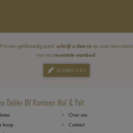
eft in een gelijkaardig pand,
schrijf u dan in
op onze nieuwsbrief 
van ons
recentste aanbod
.
SCHRIJF U IN
o Deliën BV Kantoren Mol & Pelt
Home
Over ons
e koop
Contact