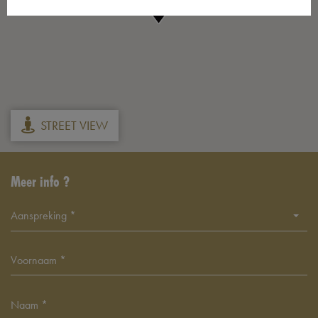
STREET VIEW
Meer info ?
Aanspreking *