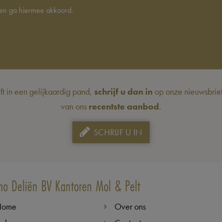
en ga hiermee akkoord.
eft in een gelijkaardig pand,
schrijf u dan in
op onze nieuwsbrief 
van ons
recentste aanbod
.
SCHRIJF U IN
o Deliën BV Kantoren Mol & Pelt
Home
Over ons