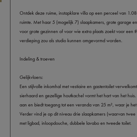
Ontdek deze ruime, instapklare villa op een perceel van 1.08
ruimte. Met haar 5 (mogelijk 7) slaapkamers, grote garage en 
voor grote gezinnen of voor wie extra plaats zoekt voor een t
verdieping zou als studio kunnen omgevormd worden.
Indeling & troeven
Gelijkvloers:
Een stijlvolle inkomhal met vestiaire en gastentoilet verwelkomt
sierhaard en gezellige houtkachel vormt het hart van het huis.
aan en biedt toegang tot een veranda van 25 m², waar je het he
Verder vind je op dit niveau drie slaapkamers (waarvan tw
met ligbad, inloopdouche, dubbele lavabo en tweede toilet.