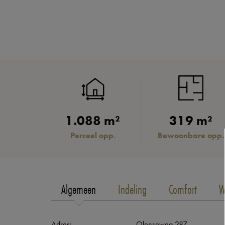
1.088 m²
319 m²
Perceel opp.
Bewoonbare opp.
Algemeen
Indeling
Comfort
W
Adres:
Olenseweg 287