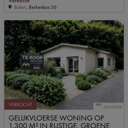
Verkocht
Balen
Berkenbos 36
VERKOCHT
GELIJKVLOERSE WONING OP
1.300 M² IN RUSTIGE, GROENE