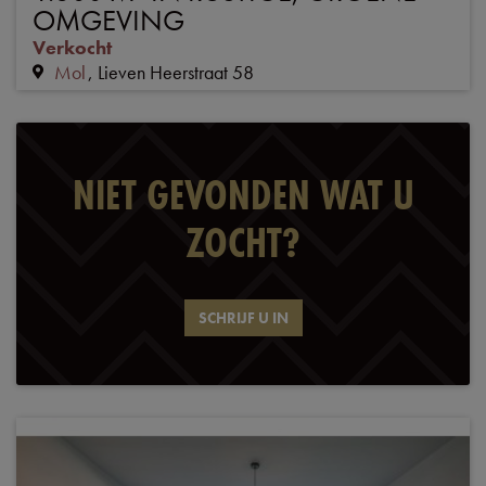
OMGEVING
Verkocht
Mol
Lieven Heerstraat 58
NIET GEVONDEN WAT U
ZOCHT?
SCHRIJF U IN