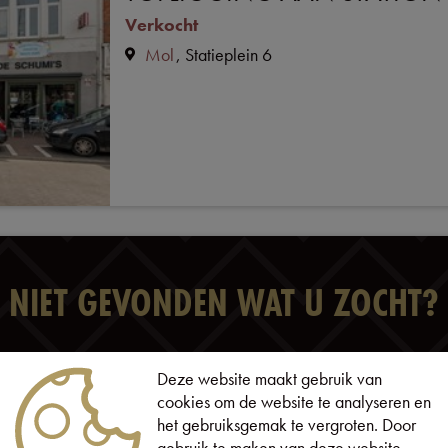
Verkocht
Mol
Statieplein 6
NIET GEVONDEN WAT U ZOCHT?
SCHRIJF U IN
Deze website maakt gebruik van
cookies om de website te analyseren en
het gebruiksgemak te vergroten. Door
gebruik te maken van deze website