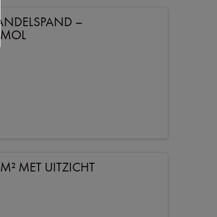
ANDELSPAND –
 MOL
² MET UITZICHT