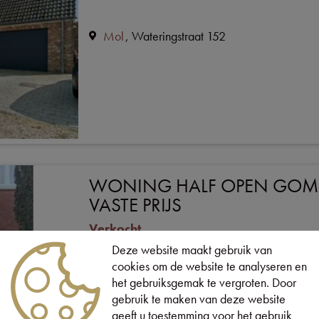
Mol
Wateringstraat 152
WONING HALF OPEN GOMP
VASTE PRIJS
Verkocht
Deze website maakt gebruik van
Mol
Gompelbaan 158
cookies om de website te analyseren en
het gebruiksgemak te vergroten. Door
gebruik te maken van deze website
geeft u toestemming voor het gebruik