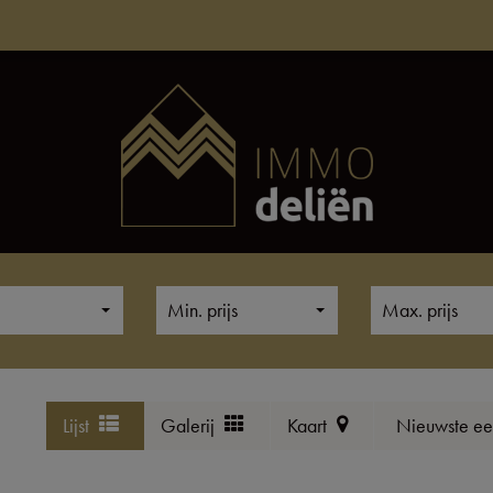
Min. prijs
Max. prijs
Lijst
Galerij
Kaart
Nieuwste ee