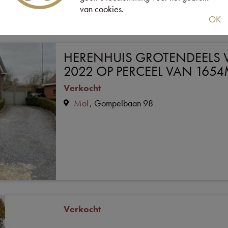
van cookies.
OK
HERENHUIS GROTENDEELS 
2022 OP PERCEEL VAN 1654
Verkocht
Mol
Gompelbaan 98
Verkocht