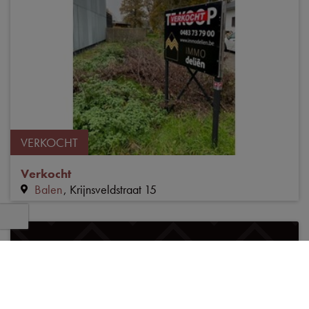
VERKOCHT
Verkocht
Balen
Krijnsveldstraat 15
NIET GEVONDEN WAT U
ZOCHT?