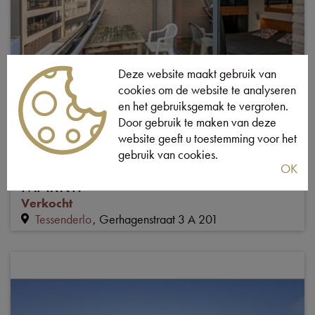
Deze website maakt gebruik van
cookies om de website te analyseren
VERKOCHT
en het gebruiksgemak te vergroten.
Door gebruik te maken van deze
ENERGIENEUTRAAL
website geeft u toestemming voor het
DAKAPPARTEMENT HART VAN
gebruik van cookies.
TESSENDERLO OP 100M VAN
OK
MARKT.
Verkocht
Tessenderlo
Gerhagenstraat 3 A 201