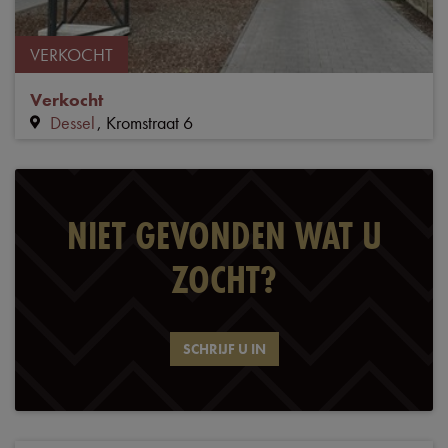
VERKOCHT
Verkocht
Dessel
Kromstraat 6
NIET GEVONDEN WAT U
ZOCHT?
SCHRIJF U IN