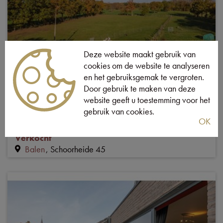
Deze website maakt gebruik van
cookies om de website te analyseren
VERKOCHT
en het gebruiksgemak te vergroten.
Door gebruik te maken van deze
PRACHTIG LANDHUIS MET
website geeft u toestemming voor het
STALLEN EN WEILAND RUSTIG
gebruik van cookies.
OK
GELEGEN MET 19.600M² GROND
Verkocht
Balen
Schoorheide 45