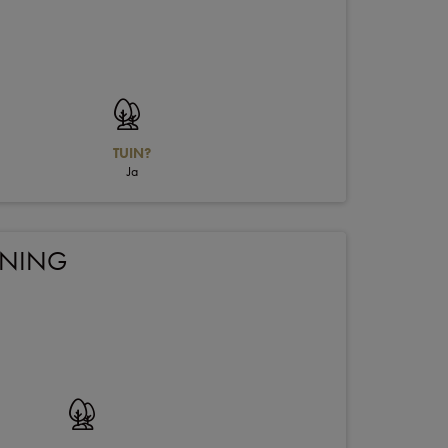
TUIN?
Ja
ONING