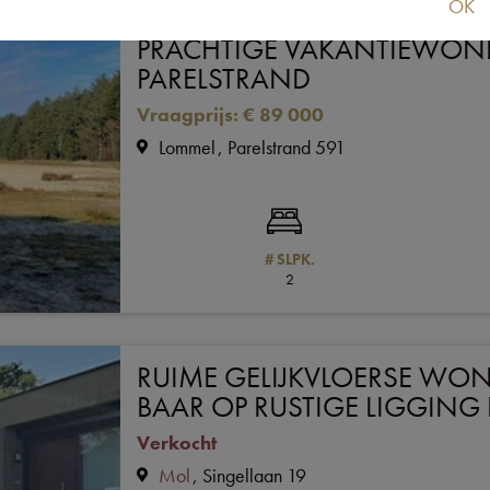
OK
PRACHTIGE VAKANTIEWON
PARELSTRAND
Vraagprijs
:
€ 89 000
Lommel
Parelstrand 591
# SLPK.
2
RUIME GELIJKVLOERSE WON
BAAR OP RUSTIGE LIGGING
Verkocht
Mol
Singellaan 19