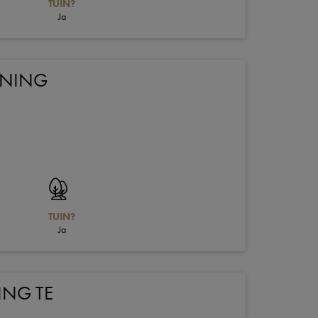
TUIN?
Ja
ONING
TUIN?
Ja
ING TE