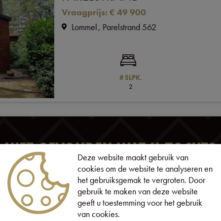
Vraagprijs
:
€ 49 900
Lommel
Parelstrand 562
# SLPK.
2
NIET GEVONDEN WAT U ZOCHT?
Deze website maakt gebruik van
cookies om de website te analyseren en
het gebruiksgemak te vergroten. Door
SCHRIJF U IN
gebruik te maken van deze website
geeft u toestemming voor het gebruik
van cookies.