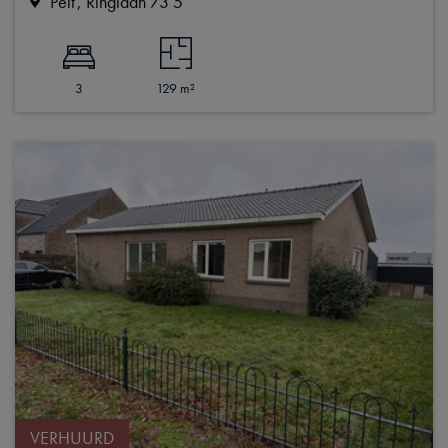
Pelt
Ringlaan 73 5
3
129 m²
VERHUURD