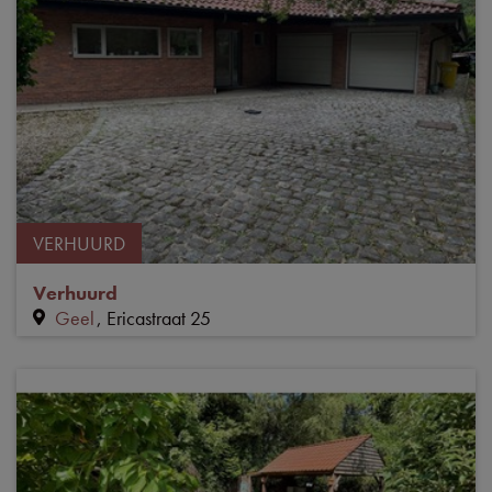
VERHUURD
Verhuurd
Geel
Ericastraat 25