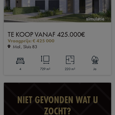
TE KOOP VANAF 425.000€
Vraagprijs
:
€ 425 000
Mol
Sluis 83
4
729 m²
220 m²
Ja
NIET GEVONDEN WAT U
ZOCHT?