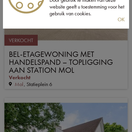
website geeft u toestemming voor het
gebruik van cookies.
OK
VERKOCHT
BEL-ETAGEWONING MET
HANDELSPAND – TOPLIGGING
AAN STATION MOL
Verkocht
Mol
Statieplein 6