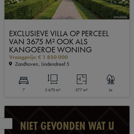
EXCLUSIEVE VILLA OP PERCEEL
VAN 3675 M² OOK ALS
KANGOEROE WONING
Vraagprijs
:
€ 1 850 000
Zandhoven
Lindendreef 5
7
3 670 m²
577 m²
Ja
NIET GEVONDEN WAT U